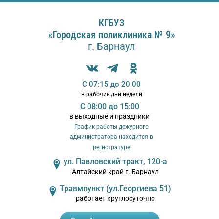
A
A
бражения:
Размер шрифта:
Цветовая 
Выкл
A
КГБУЗ
«Городская поликлиника № 9»
г. Барнаул
С 07:15 до 20:00
в рабочие дни недели
С 08:00 до 15:00
в выходные и праздники
График работы дежурного
администратора находится в
регистратуре
ул. Павловский тракт, 120-а
Алтайский край г. Барнаул
Травмпункт (ул.Георгиева 51)
работает круглосуточно