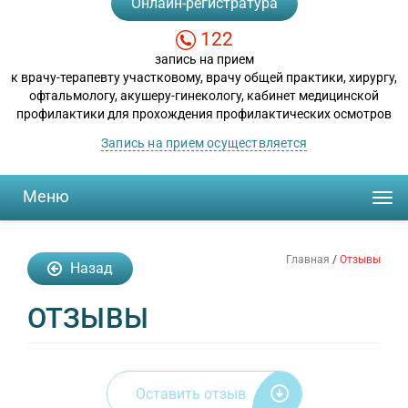
Онлайн-регистратура
122
запись на прием
к врачу-терапевту участковому, врачу общей практики, хирургу,
офтальмологу, акушеру-гинекологу, кабинет медицинской
профилактики для прохождения профилактических осмотров
Запись на прием осуществляется
Меню
Togg
navi
Главная
/
Отзывы
Назад
ОТЗЫВЫ
Оставить отзыв