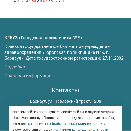
← Ctrl
←
34
35
36
37
38
→
Ctrl →
КГБУЗ «Городская поликлиника № 9»
Краевое государственное бюджетное учреждение
здравоохранения «Городская поликлиника № 9, г.
Барнаул». Дата государственной регистрации: 27.11.2002
Подробно
Правовая информация
Контакты
Барнаул, ул. Павловский тракт, 120а
gp9barnaul@yandex.ru
На этом сайте используются cookie-файлы и Яндекс.Метрика.
Нажимая кнопку «Принять» или продолжая просмотр сайта,
вы даете
согласие на обработку персональных данных
в соответствии с нашей
политикой конфиденциальности