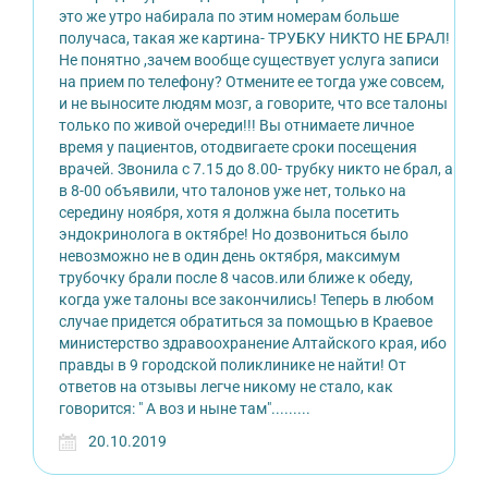
это же утро набирала по этим номерам больше
получаса, такая же картина- ТРУБКУ НИКТО НЕ БРАЛ!
Не понятно ,зачем вообще существует услуга записи
на прием по телефону? Отмените ее тогда уже совсем,
и не выносите людям мозг, а говорите, что все талоны
только по живой очереди!!! Вы отнимаете личное
время у пациентов, отодвигаете сроки посещения
врачей. Звонила с 7.15 до 8.00- трубку никто не брал, а
в 8-00 объявили, что талонов уже нет, только на
середину ноября, хотя я должна была посетить
эндокринолога в октябре! Но дозвониться было
невозможно не в один день октября, максимум
трубочку брали после 8 часов.или ближе к обеду,
когда уже талоны все закончились! Теперь в любом
случае придется обратиться за помощью в Краевое
министерство здравоохранение Алтайского края, ибо
правды в 9 городской поликлинике не найти! От
ответов на отзывы легче никому не стало, как
говорится: " А воз и ныне там".........
20.10.2019