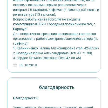
и врач-офтальмолог (внешний совместитель) на 0,5
ставки, к которым открыто расписание через
интернет ( 6 талонов), инфомат (4 талона), call-центр и
регистратуру (13 талонов).
Вопрос работы сайта госуслуг не входит в
компетенцию КГБУЗ "Городская поликлиника №9, г.
Барнаул".
Для оперативного решения возникающих вопросов
организована работа дежурного администратора (по
графику):
1. Калиниченко Галина Александровна (тел. 42-47-39)
2. Володина Ирина Александровна (тел. 47-71-90)
3. Гордок Татьяна Олеговна (тел. 47-50-45)
03.10.2019
благодарность
Благодарность!
Хочу выразить благодарность и оценить высокий