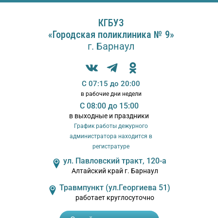
A
A
бражения:
Размер шрифта:
Цветовая 
Выкл
A
КГБУЗ
«Городская поликлиника № 9»
г. Барнаул
С 07:15 до 20:00
в рабочие дни недели
С 08:00 до 15:00
в выходные и праздники
График работы дежурного
администратора находится в
регистратуре
ул. Павловский тракт, 120-а
Алтайский край г. Барнаул
Травмпункт (ул.Георгиева 51)
работает круглосуточно