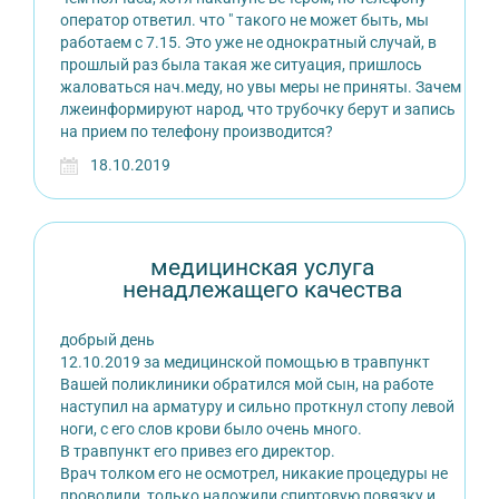
оператор ответил. что " такого не может быть, мы
работаем с 7.15. Это уже не однократный случай, в
прошлый раз была такая же ситуация, пришлось
жаловаться нач.меду, но увы меры не приняты. Зачем
лжеинформируют народ, что трубочку берут и запись
на прием по телефону производится?
18.10.2019
медицинская услуга
ненадлежащего качества
добрый день
12.10.2019 за медицинской помощью в травпункт
Вашей поликлиники обратился мой сын, на работе
наступил на арматуру и сильно проткнул стопу левой
ноги, с его слов крови было очень много.
В травпункт его привез его директор.
Врач толком его не осмотрел, никакие процедуры не
проводили, только наложили спиртовую повязку и