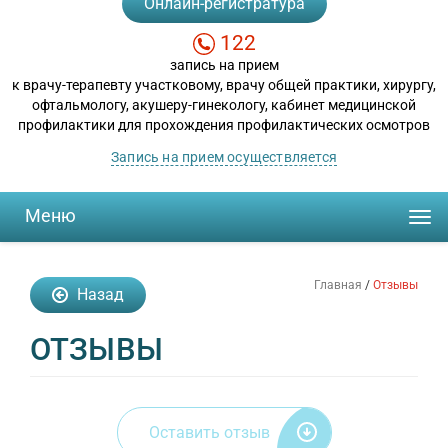
Онлайн-регистратура
122
запись на прием
к врачу-терапевту участковому, врачу общей практики, хирургу,
офтальмологу, акушеру-гинекологу, кабинет медицинской
профилактики для прохождения профилактических осмотров
Запись на прием осуществляется
Меню
Togg
navi
Главная
/
Отзывы
Назад
ОТЗЫВЫ
Оставить отзыв