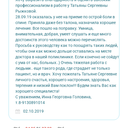
профессионализм в работе у Татьяны Сергеевны
Рыжковой.
28.09.19 оказалась у нее на приеме по острой боли в
спине. Приняла даже без талона, назначила хорошее
лечение. Все пошло на поправку. Умница,
внимательная, добрая, умеет слушать и еще много
достоинств этого человека можно перечислять.
Просьба к руководству как то поощрять таких людей,
чтобы они как можно дольше оставались на месте
доктора в нашей поликлинике. Если конечно не сойдут
с ума от нас, больных..) Очень тяжелая работа с
людьми.. еще такого рода, где страдает не только
пациент, но и врач. Хочу пожелать Татьяне Сергеевне
личного счастья, хорошего настроения, здоровья,
терпения и низкий Вам поклон!!! Будем знать Вас как
хорошего специалиста!
С уважением, Инна Георговна Головина,
т.8-9130891014
02.10.2019